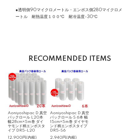
●透明側90マイクロメートル・エンボス側280マイクロメ
ートル 耐熱温度１００℃ 耐冷温度-30℃
RECOMMENDED ITEMS
Aoniyoshipac D 真空
Aoniyoshipac D 真空
パックロール L20本
パックロール S 6本 幅
幅28cm×5ｍ巻 ダイ
15cm×5ｍ巻 ダイヤモ
ヤモンド柄エンボスタ
ンド柄エンボスタイプ
イプ DR5-L20
DR5-S6
12,900円(内税)
2,940円(内税)