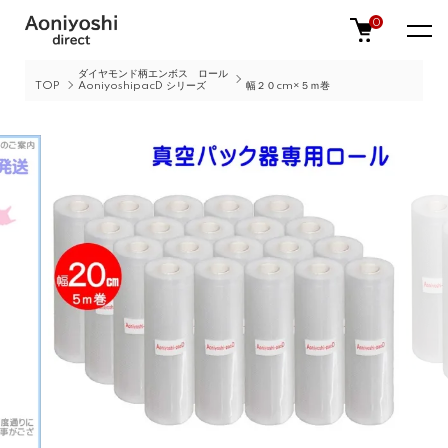
0
ダイヤモンド柄エンボス ロール
TOP
AoniyoshipacD シリーズ
幅２０cm×５ｍ巻