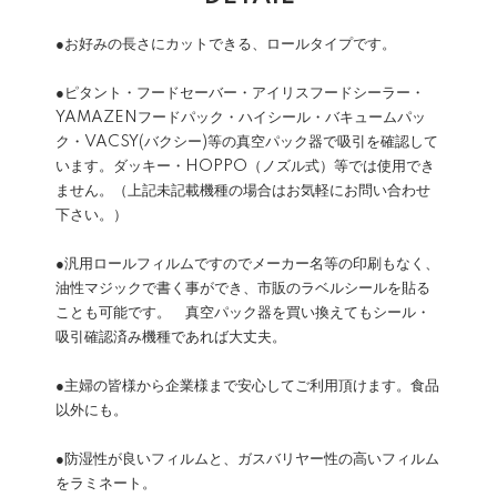
●お好みの長さにカットできる、ロールタイプです。
●ピタント・フードセーバー・アイリスフードシーラー・
YAMAZENフードパック・ハイシール・バキュームパッ
ク・VACSY(バクシー)等の真空パック器で吸引を確認して
います。ダッキー・HOPPO（ノズル式）等では使用でき
ません。（上記未記載機種の場合はお気軽にお問い合わせ
下さい。）
●汎用ロールフィルムですのでメーカー名等の印刷もなく、
油性マジックで書く事ができ、市販のラベルシールを貼る
ことも可能です。 真空パック器を買い換えてもシール・
吸引確認済み機種であれば大丈夫。
●主婦の皆様から企業様まで安心してご利用頂けます。食品
以外にも。
●防湿性が良いフィルムと、ガスバリヤー性の高いフィルム
をラミネート。