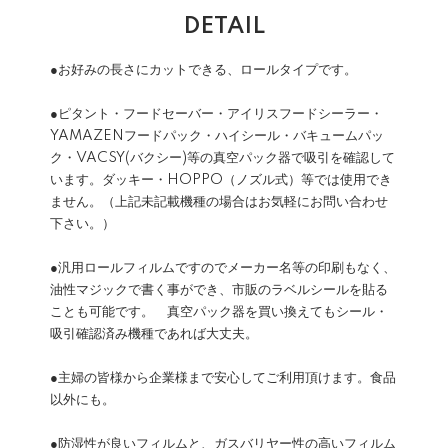
DETAIL
●お好みの長さにカットできる、ロールタイプです。
●ピタント・フードセーバー・アイリスフードシーラー・
YAMAZENフードパック・ハイシール・バキュームパッ
ク・VACSY(バクシー)等の真空パック器で吸引を確認して
います。ダッキー・HOPPO（ノズル式）等では使用でき
ません。（上記未記載機種の場合はお気軽にお問い合わせ
下さい。）
●汎用ロールフィルムですのでメーカー名等の印刷もなく、
油性マジックで書く事ができ、市販のラベルシールを貼る
ことも可能です。 真空パック器を買い換えてもシール・
吸引確認済み機種であれば大丈夫。
●主婦の皆様から企業様まで安心してご利用頂けます。食品
以外にも。
●防湿性が良いフィルムと、ガスバリヤー性の高いフィルム