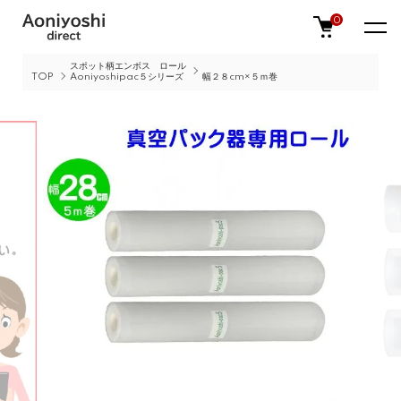
0
スポット柄エンボス ロール
TOP
Aoniyoshipac５シリーズ
幅２８cm×５ｍ巻