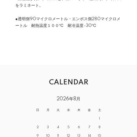
をラミネート。
●透明側90マイクロメートル・エンボス側280マイクロメ
ートル 耐熱温度１００℃ 耐冷温度-30℃
CALENDAR
2026年8月
日
月
火
水
木
金
土
1
2
3
4
5
6
7
8
9
10
11
12
13
14
15