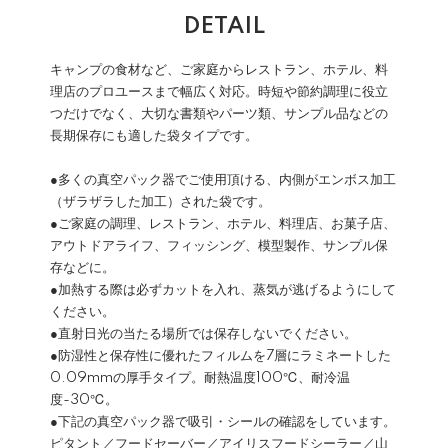
DETAIL
キャンプの食材など、ご家庭からレストラン、ホテル、料
理店のプロユースまで幅広く対応。時短や節約調理に役立
つだけでなく、大切な書類やパーツ類、サンプル品などの
長期保存にも適した袋タイプです。
●多くの真空パック器でご使用頂ける、内側がエンボス加工
（ザラザラした加工）された袋です。
●ご家庭の調理、レストラン、ホテル、料理店、お菓子店、
アウトドアライフ、フィッシング、模型製作、サンプル保
存などに。
●加熱する際は必ずカットを入れ、蒸気が逃げるようにして
ください。
●直射日光の当たる場所では保存しないでください。
●防湿性と保存性に優れたフィルムを7層にラミネートした
0.09mmの厚手タイプ。耐熱温度100℃、耐冷温
度-30℃。
●下記の真空パック器で吸引・シールの確認をしています。
ピタント／フードセーバー／アイリスフードシーラー／山