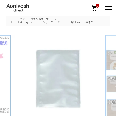
0
スポット柄エンボス 袋
TOP
Aoniyoshipac５シリーズ
小 幅１４cm×長さ２０cm