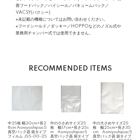
善フードパック／ハイシール／バキュームパック／
VACSY(バクシー)
※未記載の機種についてはお問い合わせください。
※フードシールド／ダッキー／HOPPOなどのノズル式や
業務用チャンバー式では使用できません。
RECOMMENDED ITEMS
中25枚 幅20cm×長2
中の小さめサイズ25
中の大さめサイズ25
8cm Aoniyoshipac5
枚 幅17cm×長さ25c
枚 幅25cm×長さ35
真空パック器 袋タイプ
m Aoniyoshipac5
cm Aoniyoshipac5
フィルム JS5-00-25
真空パック器 袋タイプ
真空パック器 袋タイプ