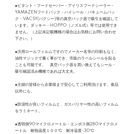
●ピタント・フードセーバー・アイリスフードシーラー・
YAMAZENフードパック・ハイシール・バキュームパッ
ク・VACSY(バクシー)等の真空パック器で吸引を確認して
います。ダッキー・HOPPO（ノズル式）等では使用でき
ません。（上記未記載機種の場合はお気軽にお問い合わせ
下さい。）
●汎用ロールフィルムですのでメーカー名等の印刷もなく、
油性マジックで書く事ができ、市販のラベルシールを貼る
ことも可能です。 真空パック器を買い換えてもシール・
吸引確認済み機種であれば大丈夫。
●主婦の皆様から企業様まで安心してご利用頂けます。食品
以外にも。
●防湿性が良いフィルムと、ガスバリヤー性の高いフィルム
をラミネート。
●透明側90マイクロメートル・エンボス側280マイクロメ
ートル 耐熱温度１００℃ 耐冷温度-30℃