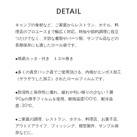
DETAIL
キャンプの食材など、ご家庭からレストラン、ホテル、料
理店のプロユースまで幅広く対応。時短や節約調理に役立
つだけでなく、大切な書類やパーツ類、サンプル品などの
長期保存にも適したロール袋です。
●簡易カッタ－付き １２m巻き
●多くの真空パック器でご使用頂ける、内側がエンボス加工
（ザラザラした加工）されたロールフィルムです。
●防湿性と保存性に優れ、破れや匂い移りの少ない７層
90μの厚手フィルムを使用。耐熱温度100℃、耐冷温
度-30℃。
●ご家庭の調理、レストラン、ホテル、料理店、お菓子店、
アウトドアライフ、フィッシング、模型製作、サンプル保
存などに。