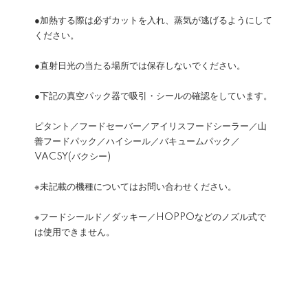
●加熱する際は必ずカットを入れ、蒸気が逃げるようにして
ください。
●直射日光の当たる場所では保存しないでください。
●下記の真空パック器で吸引・シールの確認をしています。
ピタント／フードセーバー／アイリスフードシーラー／山
善フードパック／ハイシール／バキュームパック／
VACSY(バクシー)
※未記載の機種についてはお問い合わせください。
※フードシールド／ダッキー／HOPPOなどのノズル式で
は使用できません。