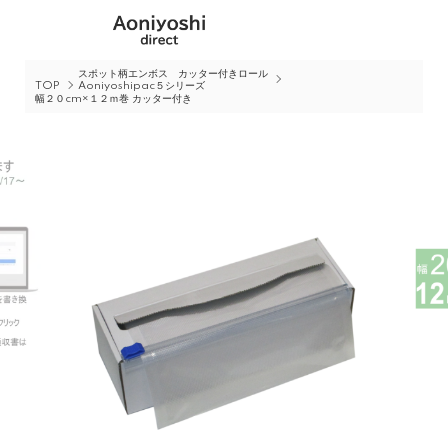
スポット柄エンボス カッター付きロール
TOP
Aoniyoshipac５シリーズ
幅２０cm×１２ｍ巻 カッター付き