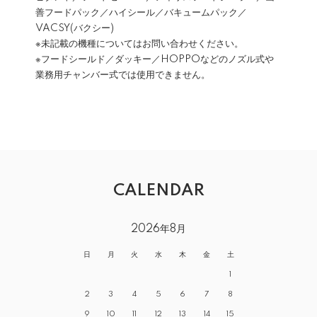
善フードパック／ハイシール／バキュームパック／
VACSY(バクシー)
※未記載の機種についてはお問い合わせください。
※フードシールド／ダッキー／HOPPOなどのノズル式や
業務用チャンバー式では使用できません。
CALENDAR
2026年8月
日
月
火
水
木
金
土
1
2
3
4
5
6
7
8
9
10
11
12
13
14
15