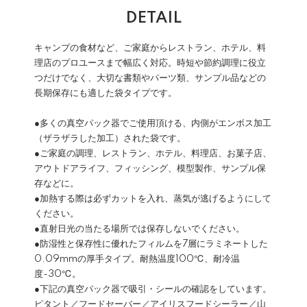
DETAIL
キャンプの食材など、ご家庭からレストラン、ホテル、料
理店のプロユースまで幅広く対応。時短や節約調理に役立
つだけでなく、大切な書類やパーツ類、サンプル品などの
長期保存にも適した袋タイプです。
●多くの真空パック器でご使用頂ける、内側がエンボス加工
（ザラザラした加工）された袋です。
●ご家庭の調理、レストラン、ホテル、料理店、お菓子店、
アウトドアライフ、フィッシング、模型製作、サンプル保
存などに。
●加熱する際は必ずカットを入れ、蒸気が逃げるようにして
ください。
●直射日光の当たる場所では保存しないでください。
●防湿性と保存性に優れたフィルムを7層にラミネートした
0.09mmの厚手タイプ。耐熱温度100℃、耐冷温
度-30℃。
●下記の真空パック器で吸引・シールの確認をしています。
ピタント／フードセーバー／アイリスフードシーラー／山